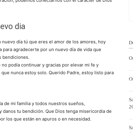
a oración, podemos conectarnos con el carácter de Dios
evo dia
 nuevo día tú que eres el amor de los amores, hoy
D
za para agradecerte por un nuevo día de vida que
s bendiciones.
O
 no podía continuar y gracias por elevar mi fe y
 que nunca estoy solo. Querido Padre, estoy listo para
O
S
da de mi familia y todos nuestros sueños,
2
y danos tu bendición. Que Dios tenga misericordia de
por los que están en apuros o en necesidad.
S