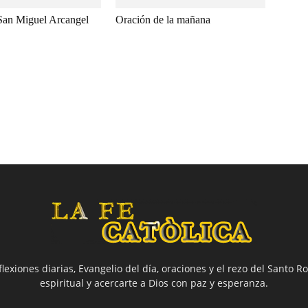
San Miguel Arcangel
Oración de la mañana
flexiones diarias, Evangelio del día, oraciones y el rezo del Santo Ro
espiritual y acercarte a Dios con paz y esperanza.