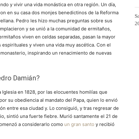
do y vivir una vida monástica en otra región. Un día,
ron en su casa dos monjes benedictinos de la Reforma
S
ellana. Pedro les hizo muchas preguntas sobre sus
2
complacieron y se unió a la comunidad de ermitaños,
rmitaños viven en celdas separadas, pasan la mayor
 espirituales y viven una vida muy ascética. Con el
l monasterio, inspirando un renacimiento de nuevas
edro Damián?
a Iglesia en 1828, por las elocuentes homilías que
 por su obediencia al mandato del Papa, quien lo envió
ión entre esa ciudad y. Lo consiguió, y tras regresar de
io, sintió una fuerte fiebre. Murió santamente el 21 de
 comenzó a considerarlo como
un gran santo
y recibió