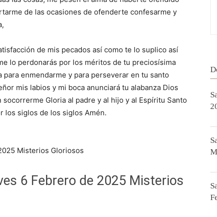
tarme de las ocasiones de ofenderte confesarme y
a,
atisfacción de mis pecados así como te lo suplico así
 me lo perdonarás por los méritos de tu preciosísima
D
ia para enmendarme y para perseverar en tu santo
señor mis labios y mi boca anunciará tu alabanza Dios
S
ocorrerme Gloria al padre y al hijo y al Espíritu Santo
2
r los siglos de los siglos Amén.
S
2025 Misterios Gloriosos
M
ves 6 Febrero de 2025 Misterios
S
F