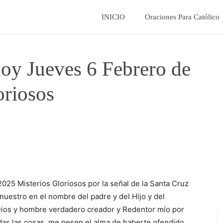
La
INICIO
Oraciones Para Católico
Fe
hoy Jueves 6 Febrero de
Catolica
oriosos
025 Misterios Gloriosos por la señal de la Santa Cruz
uestro en el nombre del padre y del Hijo y del
 Dios y hombre verdadero creador y Redentor mío por
das las cosas, me pesen el alma de haberte ofendido