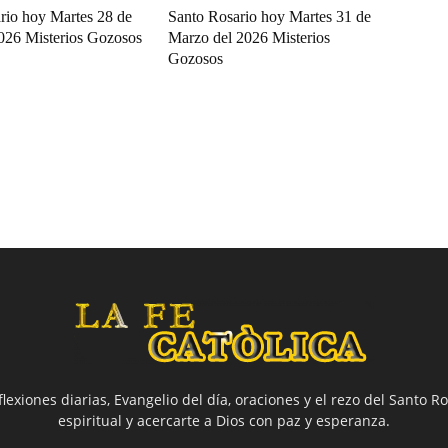
rio hoy Martes 28 de
Santo Rosario hoy Martes 31 de
2026 Misterios Gozosos
Marzo del 2026 Misterios
Gozosos
flexiones diarias, Evangelio del día, oraciones y el rezo del Santo Ro
espiritual y acercarte a Dios con paz y esperanza.