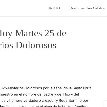
La
INICIO
Oraciones Para Católico
Fe
Hoy Martes 25 de
Catolica
ios Dolorosos
25 Misterios Dolorosos por la señal de la Santa Cruz
uestro en el nombre del padre y del Hijo y del
 Dios y hombre verdadero creador y Redentor mío por
das las cosas me pesen el alma de haberte ofendido