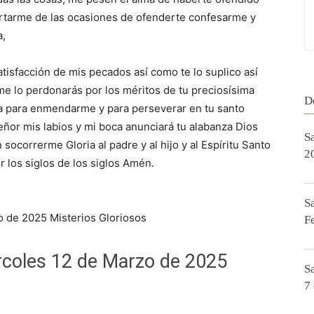
tarme de las ocasiones de ofenderte confesarme y
a,
atisfacción de mis pecados así como te lo suplico así
 me lo perdonarás por los méritos de tu preciosísima
D
ia para enmendarme y para perseverar en tu santo
señor mis labios y mi boca anunciará tu alabanza Dios
S
ocorrerme Gloria al padre y al hijo y al Espíritu Santo
2
r los siglos de los siglos Amén.
S
o de 2025 Misterios Gloriosos
F
rcoles 12 de Marzo de 2025
S
7 