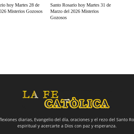
rio hoy Martes 28 de
Santo Rosario hoy Martes 31 de
2026 Misterios Gozosos
Marzo del 2026 Misterios
Gozosos
flexiones diarias, Evangelio del día, oraciones y el rezo del Santo Ro
espiritual y acercarte a Dios con paz y esperanza.