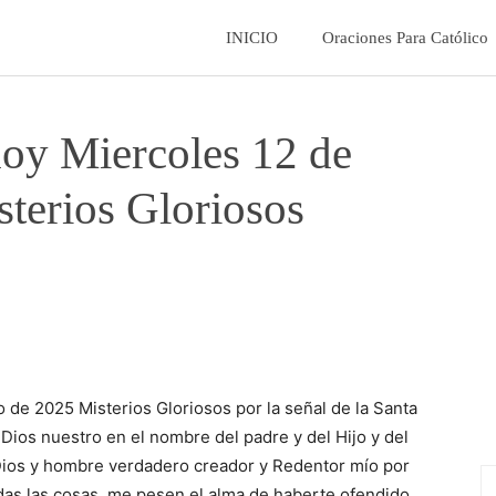
La
INICIO
Oraciones Para Católico
Fe
hoy Miercoles 12 de
Catolica
terios Gloriosos
de 2025 Misterios Gloriosos por la señal de la Santa
ios nuestro en el nombre del padre y del Hijo y del
 Dios y hombre verdadero creador y Redentor mío por
das las cosas, me pesen el alma de haberte ofendido