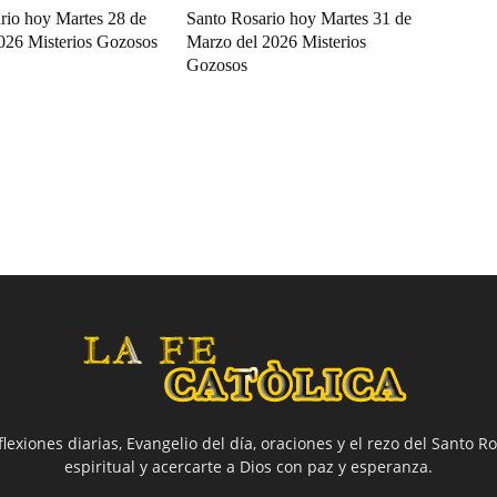
rio hoy Martes 28 de
Santo Rosario hoy Martes 31 de
2026 Misterios Gozosos
Marzo del 2026 Misterios
Gozosos
flexiones diarias, Evangelio del día, oraciones y el rezo del Santo Ro
espiritual y acercarte a Dios con paz y esperanza.