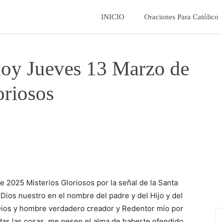
La
INICIO
Oraciones Para Católico
Fe
hoy Jueves 13 Marzo de
Catolica
oriosos
 2025 Misterios Gloriosos por la señal de la Santa
ios nuestro en el nombre del padre y del Hijo y del
 Dios y hombre verdadero creador y Redentor mío por
das las cosas, me pesen el alma de haberte ofendido