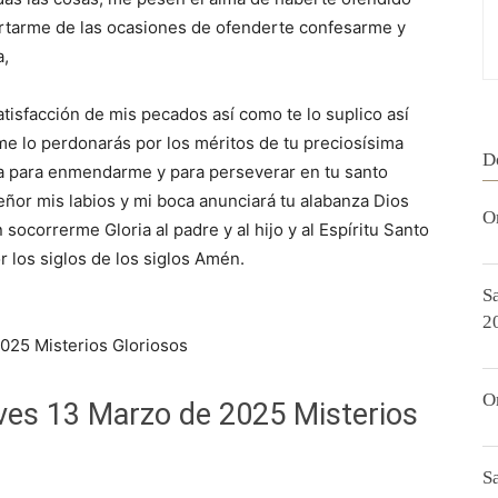
tarme de las ocasiones de ofenderte confesarme y
a,
atisfacción de mis pecados así como te lo suplico así
 me lo perdonarás por los méritos de tu preciosísima
D
ia para enmendarme y para perseverar en tu santo
señor mis labios y mi boca anunciará tu alabanza Dios
O
ocorrerme Gloria al padre y al hijo y al Espíritu Santo
r los siglos de los siglos Amén.
S
2
025 Misterios Gloriosos
O
ves 13 Marzo de 2025 Misterios
S