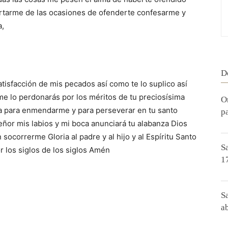
tarme de las ocasiones de ofenderte confesarme y
a,
D
atisfacción de mis pecados así como te lo suplico así
 me lo perdonarás por los méritos de tu preciosísima
O
ia para enmendarme y para perseverar en tu santo
p
señor mis labios y mi boca anunciará tu alabanza Dios
ocorrerme Gloria al padre y al hijo y al Espíritu Santo
S
r los siglos de los siglos Amén
1
S
ab