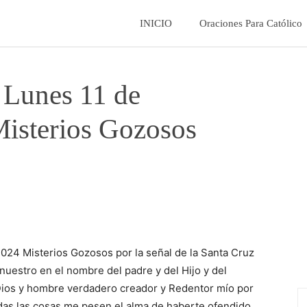
La
INICIO
Oraciones Para Católico
Fe
 Lunes 11 de
Catolica
isterios Gozosos
024 Misterios Gozosos por la señal de la Santa Cruz
uestro en el nombre del padre y del Hijo y del
 Dios y hombre verdadero creador y Redentor mío por
das las cosas me pesen el alma de haberte ofendido