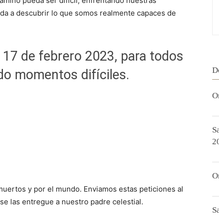
amino pueda ser difícil, enfrentando nuestras
yuda a descubrir lo que somos realmente capaces de
 17 de febrero 2023, para todos
D
do momentos difíciles.
O
S
2
O
muertos y por el mundo. Enviamos estas peticiones al
e las entregue a nuestro padre celestial.
S