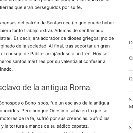
tierras que eran perseguidos por su fe.
expensas del patrón de Santacroce (lo que puede haber
biera tanto trabajo extra). Además de ser llamado
atra\”. Es decir, era adorador de dioses griegos; ¡no de
D
inado de la sociedad. Al final, tras soportar un gran
 el consejo de Pablo- arrojándose a un tren. Hoy se
O
ros santos mártires por su valentía al confesar a
inado.
O
clavo de la antigua Roma.
S
onospos o Bono-spos, fue un esclavo de la antigua
M
 conocidos. Pero aunque Onésimo sabía en lo que se
motores de la fe, sufrió por sus creencias. Sufrió las
 y la tortura a manos de su sádico capataz,
S