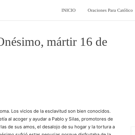
La
INICIO
Oraciones Para Católico
Fe
Onésimo, mártir 16 de
Catolica
oma. Los vicios de la esclavitud son bien conocidos.
ía al acoger y ayudar a Pablo y Silas, promotores de
urlas de sus amos, el desalojo de su hogar y la tortura a
ésimo sufrió estas penurias porque disfrutaba de la