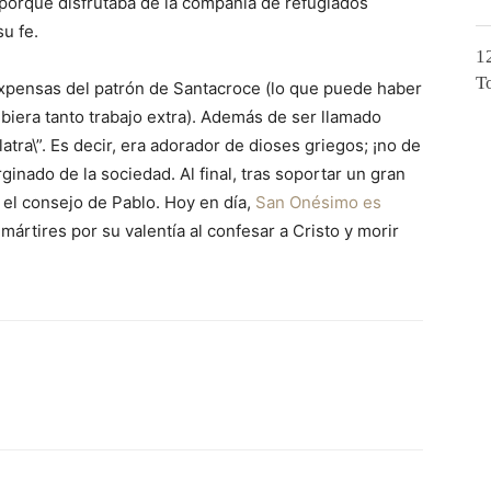
porque disfrutaba de la compañía de refugiados
su fe.
1
T
expensas del patrón de Santacroce (lo que puede haber
biera tanto trabajo extra). Además de ser llamado
atra\”. Es decir, era adorador de dioses griegos; ¡no de
inado de la sociedad. Al final, tras soportar un gran
 el consejo de Pablo. Hoy en día,
San Onésimo es
rtires por su valentía al confesar a Cristo y morir