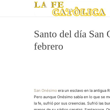
Santo del día San 
febrero
San Onésimo
era un esclavo en la antigua R
Pero aunque Onésimo sabía en lo que se met
la fe, sufrió por sus creencias. Sufrió las b
manos de su sádico capataz, Santacroce. On