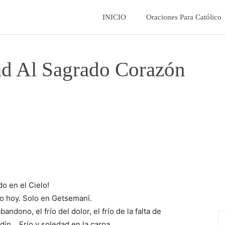
La
INICIO
Oraciones Para Católico
Fe
ad Al Sagrado Corazón
Catolica
o en el Cielo!
lo hoy. Solo en Getsemaní.
ndono, el frío del dolor, el frío de la falta de
rdín… Frío y soledad en la carpa.