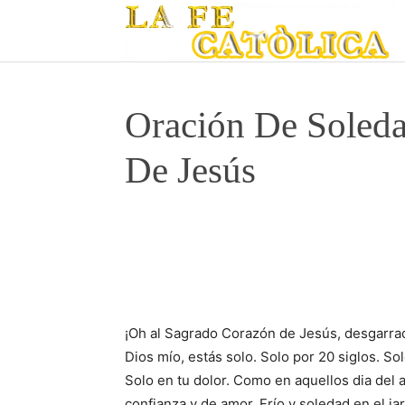
Oración De Soled
De Jesús
¡Oh al Sagrado Corazón de Jesús, desgarrad
Dios mío, estás solo. Solo por 20 siglos. So
Solo en tu dolor. Como en aquellos dia del aba
confianza y de amor. Frío y soledad en el ja