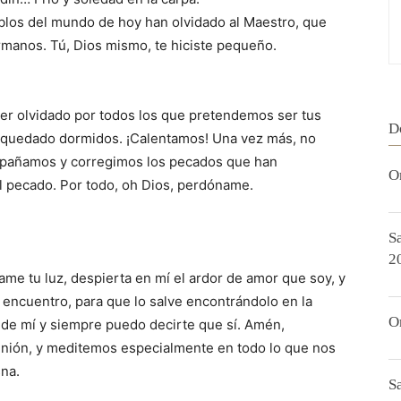
blos del mundo de hoy han olvidado al Maestro, que
manos. Tú, Dios mismo, te hiciste pequeño.
ser olvidado por todos los que pretendemos ser tus
D
 quedado dormidos. ¡Calentamos! Una vez más, no
añamos y corregimos los pecados que han
O
 pecado. Por todo, oh Dios, perdóname.
S
2
e tu luz, despierta en mí el ardor de amor que soy, y
l encuentro, para que lo salve encontrándolo en la
O
o de mí y siempre puedo decirte que sí. Amén,
unión, y meditemos especialmente en todo lo que nos
sna.
S