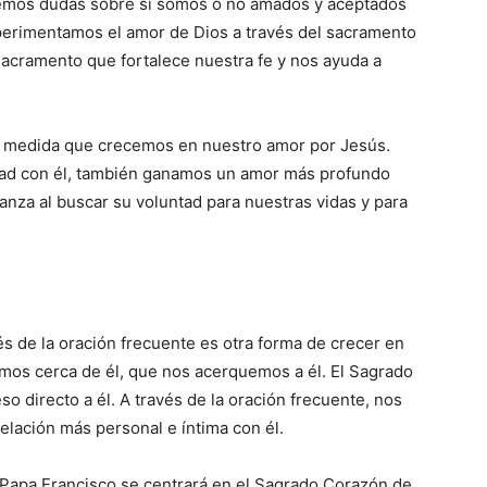
nemos dudas sobre si somos o no amados y aceptados
xperimentamos el amor de Dios a través del sacramento
sacramento que fortalece nuestra fe y nos ayuda a
a medida que crecemos en nuestro amor por Jesús.
ad con él, también ganamos un amor más profundo
ianza al buscar su voluntad para nuestras vidas y para
és de la oración frecuente es otra forma de crecer en
mos cerca de él, que nos acerquemos a él. El Sagrado
 directo a él. A través de la oración frecuente, nos
lación más personal e íntima con él.
l Papa Francisco se centrará en el Sagrado Corazón de