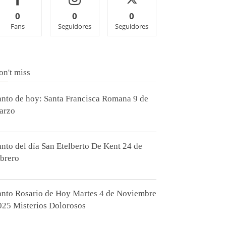
0
0
0
Fans
Seguidores
Seguidores
on't miss
anto de hoy: Santa Francisca Romana 9 de
arzo
anto del día San Etelberto De Kent 24 de
ebrero
anto Rosario de Hoy Martes 4 de Noviembre
025 Misterios Dolorosos