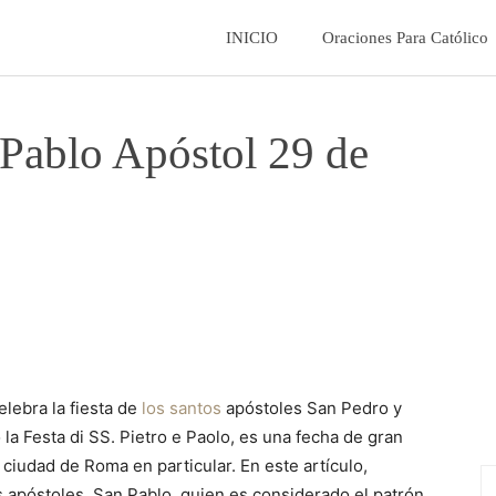
La
INICIO
Oraciones Para Católico
Fe
 Pablo Apóstol 29 de
Catolica
elebra la fiesta de
los santos
apóstoles San Pedro y
la Festa di SS. Pietro e Paolo, es una fecha de gran
a ciudad de Roma en particular. En este artículo,
s apóstoles, San Pablo, quien es considerado el patrón