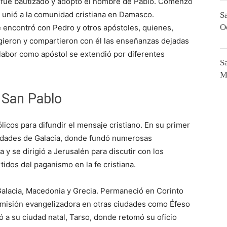
 fue bautizado y adoptó el nombre de Pablo. Comenzó
e unió a la comunidad cristiana en Damasco.
S
O
e encontró con Pedro y otros apóstoles, quienes,
ogieron y compartieron con él las enseñanzas dejadas
u labor como apóstol se extendió por diferentes
S
M
 San Pablo
licos para difundir el mensaje cristiano. En su primer
 ciudades de Galacia, donde fundó numerosas
y se dirigió a Jerusalén para discutir con los
tidos del paganismo en la fe cristiana.
 Galacia, Macedonia y Grecia. Permaneció en Corinto
 misión evangelizadora en otras ciudades como Éfeso
ó a su ciudad natal, Tarso, donde retomó su oficio