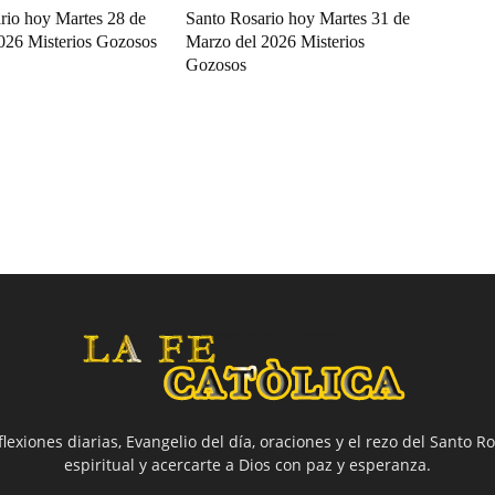
rio hoy Martes 28 de
Santo Rosario hoy Martes 31 de
2026 Misterios Gozosos
Marzo del 2026 Misterios
Gozosos
flexiones diarias, Evangelio del día, oraciones y el rezo del Santo Ro
espiritual y acercarte a Dios con paz y esperanza.