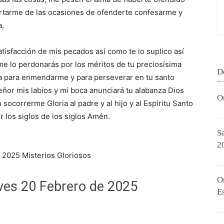
tarme de las ocasiones de ofenderte confesarme y
a,
atisfacción de mis pecados así como te lo suplico así
 me lo perdonarás por los méritos de tu preciosísima
D
ia para enmendarme y para perseverar en tu santo
señor mis labios y mi boca anunciará tu alabanza Dios
O
ocorrerme Gloria al padre y al hijo y al Espíritu Santo
r los siglos de los siglos Amén.
S
2
 2025 Misterios Gloriosos
O
ves 20 Febrero de 2025
E