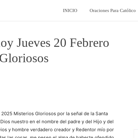
La
INICIO
Oraciones Para Católico
Fe
hoy Jueves 20 Febrero
Catolica
 Gloriosos
2025 Misterios Gloriosos por la señal de la Santa
ios nuestro en el nombre del padre y del Hijo y del
 Dios y hombre verdadero creador y Redentor mío por
das las cosas, me pesen el alma de haberte ofendido