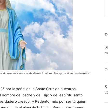
D
S
m
O
y and beautiful clouds with abstract colored background and wallpaper at
S
25 por la señal de la Santa Cruz de nuestros
2
nombre del padre y del Hijo y del espíritu santo
verdadero creador y Redentor mío por ser tú quien
s me pesen el alma de haberte ofendido propongo