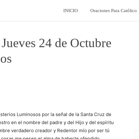
La
INICIO
Oraciones Para Católico
Fe
 Jueves 24 de Octubre
Catolica
sos
terios Luminosos por la señal de la Santa Cruz de
ro en el nombre del padre y del Hijo y del espíritu
mbre verdadero creador y Redentor mío por ser tú
s cosas me pesen el alma de haberte ofendido