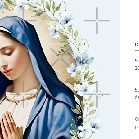
D
S
2
S
d
O
p